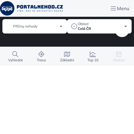
Menu
Oblast
Příčiny nehody
Celá ČR
Vyhledat
Trasa
Základní
Top 10
Období